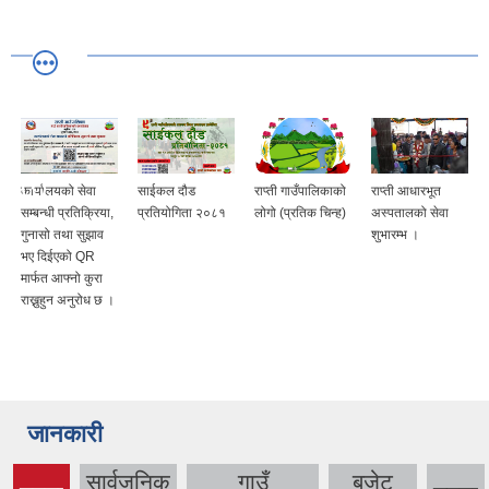
साईकल दौड
राप्ती गाउँपालिकाको
राप्ती आधारभूत
राप्ती गाउँपालिका र
प्रतियोगिता २०८१
लोगो (प्रतिक चिन्ह)
अस्पतालको सेवा
भरतपुर
शुभारम्भ ।
महानगरपालिका बिच
भगिनी सम्बन्ध कायम
जानकारी
सार्वजनिक
गाउँ
बजेट