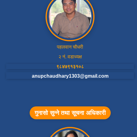
पहलवान चौधरी
२ नं. वडाध्यक्ष
९८४७९१३१०८
anupchaudhary1303@gmail.com
गुनासो सुन्ने तथा सूचना अधिकारी