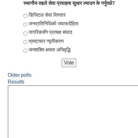
स्थानीय तहले सेवा प्रवाहमा सुधार ल्याउन के गर्नुपर्छ?
Choices
डिजिटल सेवा विस्तार
जनप्रतिनिधिको जवाफदेहिता
नागरिकसँग प्रत्यक्ष संवाद
भ्रष्टाचार न्यूनीकरण
जनशक्ति क्षमता अभिवृद्धि
Older polls
Results
लुम्बिनी प्रदेश स्थानीय निजामती सेवा नियमावली, २०८१ भित्र रहेका विभिन्न अनुसूचीको word file .
लुम्बिनी प्रदेशका स्थानीय सरकार र प्रदेश सरकार सम्बन्धि सूचनामुलक पोर्टल