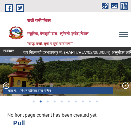
Skip to main content
राप्ती गाउँपालिका
मसुरिया, देउखुरी दाङ, लुम्बिनी प्रदेश,नेपाल
"समृद्ध राप्ती, सुखी र खुसी राप्तीवासी"
समाचार
िज्ञापन कर सिलबन्दी दरभाउपत्र नं. (RAPTI/REV/02/083/084) असुलीका लागि दभाउपत्
धार्मिक तथा पर्यटन स्थल देवीकोट ।
वडा नं. ५ स्थित खौराहा बाबा मन्दिर
कर्मचारी परिवार
राप्तीका युवाहरु
सामाजिक सञ्जाल ।
राप्तीका नारीहरू
राप्ती गाउँपालिकाको दाेस्राे गाउँसभा तथा हिउँदे अधिवेशन २०८१/१०/२५ को झलक ।
सिसहनिया आधारभुत अस्पताल
राप्ती गाउँपालिका -९ मा रहेको तोरे दह।
राप्ती -०१ पाखापानी गाउँ
No front page content has been created yet.
Poll