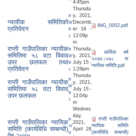
4:45pm
Thursda
७
y, 2021,
न्यायीक समितिको
७/
Decemb
IMG_0002.pdf
प्रतिवेदन
७
er 16 -
८
12:09p
m
राप्ती गाउँपालिका न्यायीक
७
Thursda
आर्थिक बर्ष
समितिमा ५८ वटा विवाद
७/
y, 2021,
२०७७।०७८ मा
उपर छलफल तथा
७
July 15 -
न्यायिक समिति.pdf
प्रतिवेदन
८
1:29pm
Thursda
७
राप्ती गाउँपालिका न्यायीक
y, 2021,
७/
समितिमा ५८ वटा विवाद
July 15 -
७
उपर छलफल
12:04p
८
m
Wednes
day,
७
राप्ती गाउँपालिका
राप्ती गाउँपालिका न्यायिक
2021,
५/
न्यायिक समिति
समिति (कार्यविधि सम्बन्धी)
April 28
७
(कार्यविधि सम्बन्धी)
ऐन २०७५
-