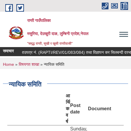
Skip to main content
राप्ती गाउँपालिका
मसुरिया, देउखुरी दाङ, लुम्बिनी प्रदेश,नेपाल
"समृद्ध राप्ती, सुखी र खुसी राप्तीवासी"
समाचार
िलबन्दी दरभाउपत्र नं. (RAPTI/REV/01/083/084) तथा विज्ञापन कर सिलबन्दी दरभाउपत
You are here
Home
»
विषयगत शाखा
» न्यायिक समिति
न्यायिक समिति
आ
र्थि
Post
क
Document
date
व
र्ष
Sunday,