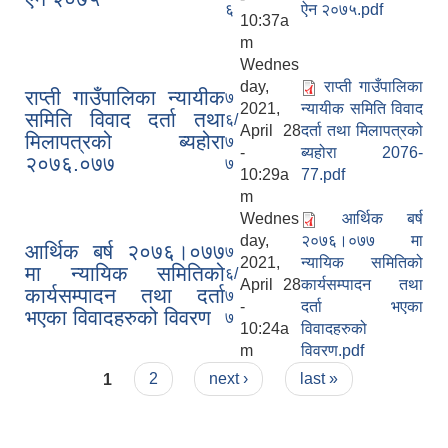
६
ऐन २०७५.pdf
10:37a
m
Wednes
day,
राप्ती गाउँपालिका
राप्ती गाउँपालिका न्यायीक
७
2021,
न्यायीक समिति विवाद
समिति विवाद दर्ता तथा
६/
April 28
दर्ता तथा मिलापत्रको
मिलापत्रको ब्यहोरा
७
-
ब्यहोरा 2076-
२०७६.०७७
७
10:29a
77.pdf
m
Wednes
आर्थिक बर्ष
day,
२०७६।०७७ मा
आर्थिक बर्ष २०७६।०७७
७
2021,
न्यायिक समितिको
मा न्यायिक समितिको
६/
April 28
कार्यसम्पादन तथा
कार्यसम्पादन तथा दर्ता
७
-
दर्ता भएका
भएका विवादहरुको विवरण
७
10:24a
विवादहरुको
m
विवरण.pdf
Pages
1
2
next ›
last »