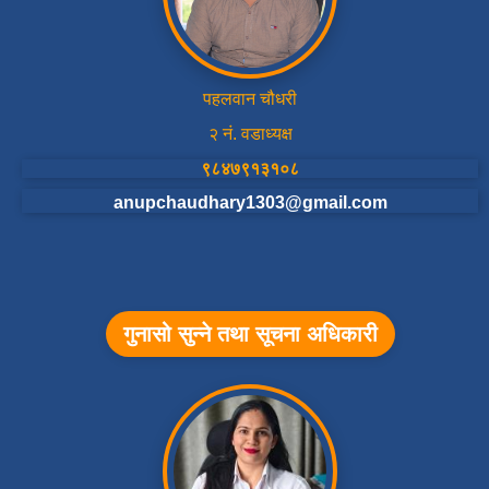
पहलवान चौधरी
२ नं. वडाध्यक्ष
९८४७९१३१०८
anupchaudhary1303@gmail.com
गुनासो सुन्ने तथा सूचना अधिकारी