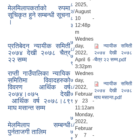
८
2025,
मेलमिलापकर्ताको रुपमा
२/
August
सूचिकृत हुने सम्बन्धी सूचना
८
10 -
।
३
12:48p
m
Wednes
७
प्रतिबेदन न्यायीक समिती
day,
न्यायीक समिती
८/
२०७४ देखी २०७८ चैत्र
2022,
२०७४ देखी २०७८
७
२२ सम्म
April 6 -
चैत्र २२ सम्म.pdf
९
3:32pm
राप्ती गाउँपालिका न्यायिक
Wednes
समितिमा विवादहरुको
७
day,
न्यायीक समिती
लुम्बिनी प्रदेश स्थानीय निजामती सेवा नियमावली, २०८१ भित्र रहेका विभिन्न अनुसूचीको word file .
विवरण आर्थिक वर्ष
८/
2022,
२०७४ देखी २०७८
२०७४।०७५ देखी
७
Februar
माघ मसान्त.pdf
आर्थिक वर्ष २०७८।८९
९
y 23 -
लुम्बिनी प्रदेशका स्थानीय सरकार र प्रदेश सरकार सम्बन्धि सूचनामुलक पोर्टल
माघ मसान्त सम्म
11:12am
Monday,
७
2022,
मेलमिलाप सम्बन्धी
८/
Februar
पुर्नताजगी तालिम
७
y 7 -
९