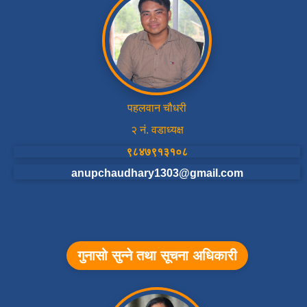
पहलवान चौधरी
२ नं. वडाध्यक्ष
९८४७९१३१०८
anupchaudhary1303@gmail.com
गुनासो सुन्ने तथा सूचना अधिकारी