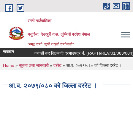
Skip to main content
राप्ती गाउँपालिका
मसुरिया, देउखुरी दाङ, लुम्बिनी प्रदेश,नेपाल
"समृद्ध राप्ती, सुखी र खुसी राप्तीवासी"
समाचार
कवाडी कर सिलबन्दी दरभाउपत्र नं. (RAPTI/REV/01/083/084) तथा 
You are here
Home
»
सूचना तथा जानकारी
»
दररेट
» आ.व. २०७९/०८० को जिल्ला दररेट ।
आ.व. २०७९/०८० को जिल्ला दररेट ।