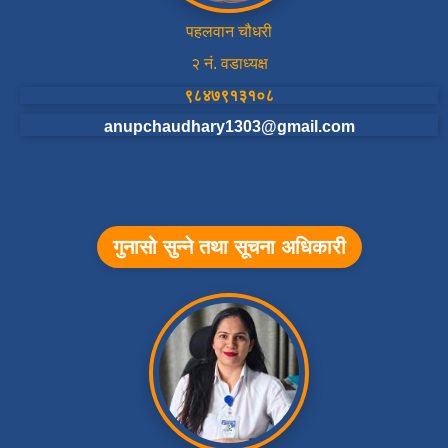
पहलवान चौधरी
२ नं. वडाध्यक्ष
९८४७९१३१०८
anupchaudhary1303@gmail.com
गुनासो सुन्ने तथा सूचना अधिकारी