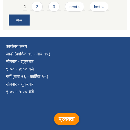
Pages
1
2
3
next ›
last »
अन्य
कार्यालय समय
जाडो (कार्तिक १६ - माघ १५)
सोमबार - शुक्रबार
९:०० - ४:०० बजे
गर्मी (माघ १६ - कार्तिक १५)
सोमबार - शुक्रबार
९:०० - ५:०० बजे
प्रवक्ता