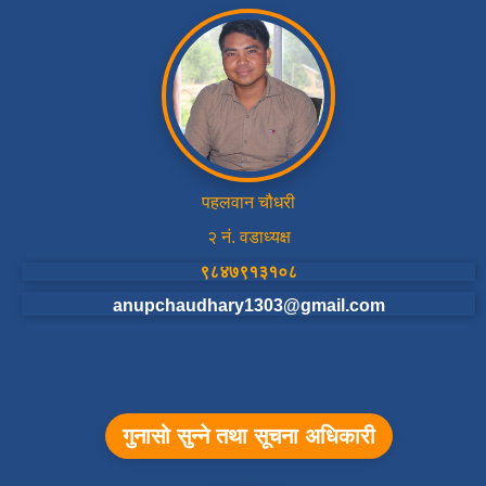
पहलवान चौधरी
२ नं. वडाध्यक्ष
९८४७९१३१०८
anupchaudhary1303@gmail.com
गुनासो सुन्ने तथा सूचना अधिकारी