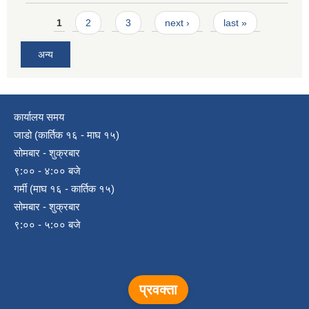
Pages
1
2
3
next ›
last »
अन्य
कार्यालय समय
जाडो (कार्तिक १६ - माघ १५)
सोमबार - शुक्रबार
९:०० - ४:०० बजे
गर्मी (माघ १६ - कार्तिक १५)
सोमबार - शुक्रबार
९:०० - ५:०० बजे
प्रवक्ता