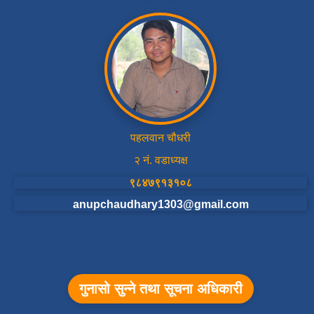
पहलवान चौधरी
२ नं. वडाध्यक्ष
९८४७९१३१०८
anupchaudhary1303@gmail.com
गुनासो सुन्ने तथा सूचना अधिकारी