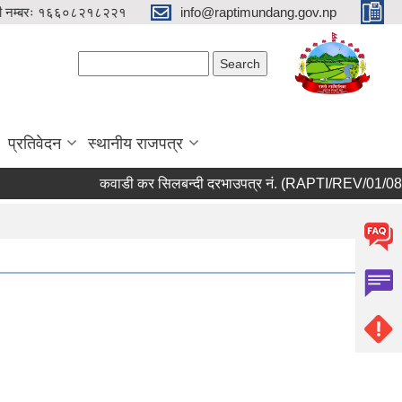
री नम्बरः १६६०८२१८२२१
info@raptimundang.gov.np
Search form
Search
प्रतिवेदन
स्थानीय राजपत्र
कवाडी कर सिलबन्दी दरभाउपत्र नं. (RAPTI/REV/01/083/08