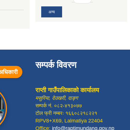
अन्य
सम्पर्क विवरण
ा अधिकारी
राप्ती गाउँपालिकाको कार्यालय
मसुरिया, देउखरी, दाङ्ग
सम्पर्क नं. ०८२-४१३०७७
टोल फ्री नम्बरः १६६०८२१८२२१
RPV8+X69, Lalmatiya 22404
Office:
info@raptimundang.gov.np