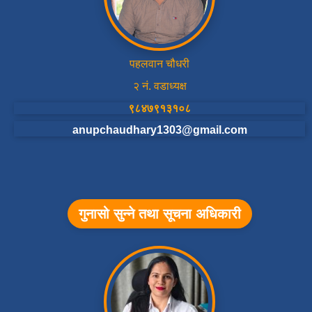
पहलवान चौधरी
२ नं. वडाध्यक्ष
९८४७९१३१०८
anupchaudhary1303@gmail.com
गुनासो सुन्ने तथा सूचना अधिकारी