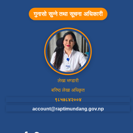
गुनासो सुन्ने तथा सूचना अधिकारी
लेखा भण्डारी
बरिष्ठ लेखा अधिकृत
९८५७८४२००४
account@raptimundang.gov.np