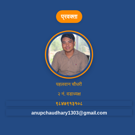
प्रवक्ता
पहलवान चौधरी
२ नं. वडाध्यक्ष
९८४७९१३१०८
anupchaudhary1303@gmail.com