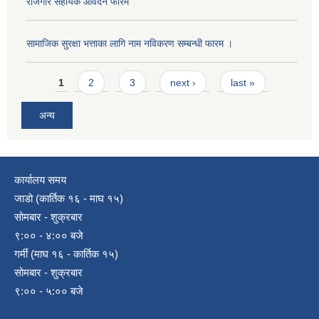
रोजगार सहायक आवेदन फारम
सामाजिक सुरक्षा भत्ताका लागि नाम नविकरण सम्बन्धी फारम ।
Pages
1
2
3
next ›
last »
अन्य
कार्यालय समय
जाडो (कार्तिक १६ - माघ १५)
सोमबार - शुक्रबार
९:०० - ४:०० बजे
गर्मी (माघ १६ - कार्तिक १५)
सोमबार - शुक्रबार
९:०० - ५:०० बजे