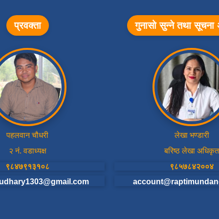
प्रवक्ता
गुनासो सुन्ने तथा सूचन
पहलवान चौधरी
लेखा भण्डारी
२ नं. वडाध्यक्ष
बरिष्ठ लेखा अधिकृत
९८४७९१३१०८
९८५७८४२००४
udhary1303@gmail.com
account@raptimundan