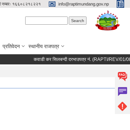
री नम्बरः १६६०८२१८२२१
info@raptimundang.gov.np
Search form
Search
प्रतिवेदन
स्थानीय राजपत्र
कवाडी कर सिलबन्दी दरभाउपत्र नं. (RAPTI/REV/01/083/084