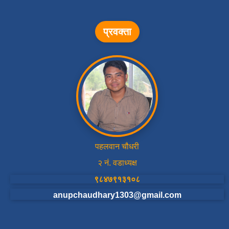
प्रवक्ता
पहलवान चौधरी
२ नं. वडाध्यक्ष
९८४७९१३१०८
anupchaudhary1303@gmail.com