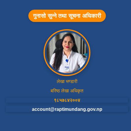
गुनासो सुन्ने तथा सूचना अधिकारी
लेखा भण्डारी
बरिष्ठ लेखा अधिकृत
९८५७८४२००४
account@raptimundang.gov.np