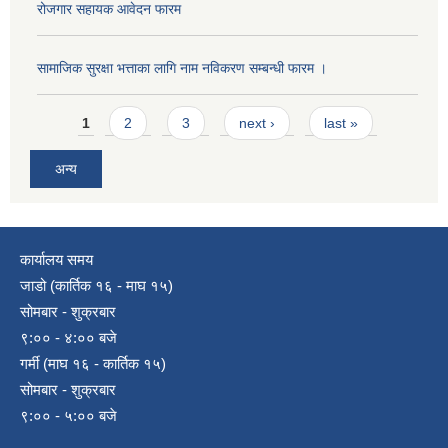
रोजगार सहायक आवेदन फारम
सामाजिक सुरक्षा भत्ताका लागि नाम नविकरण सम्बन्धी फारम ।
Pages
1
2
3
next ›
last »
अन्य
कार्यालय समय
जाडो (कार्तिक १६ - माघ १५)
सोमबार - शुक्रबार
९:०० - ४:०० बजे
गर्मी (माघ १६ - कार्तिक १५)
सोमबार - शुक्रबार
९:०० - ५:०० बजे