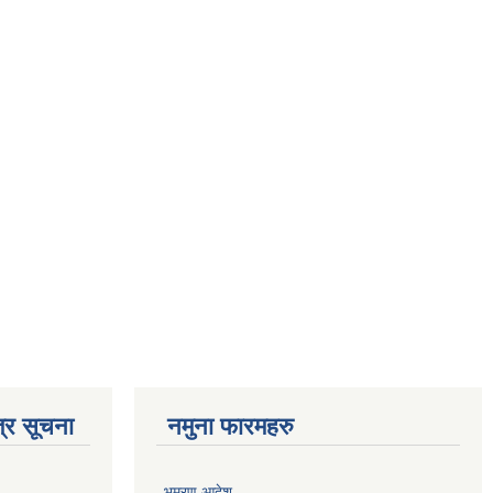
्र सूचना
नमुना फारमहरु
भम्रण आदेश