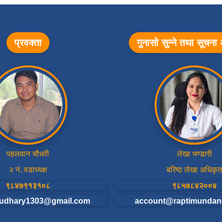
प्रवक्ता
गुनासो सुन्ने तथा सूचन
पहलवान चौधरी
लेखा भण्डारी
२ नं. वडाध्यक्ष
बरिष्ठ लेखा अधिकृत
९८४७९१३१०८
९८५७८४२००४
udhary1303@gmail.com
account@raptimundan