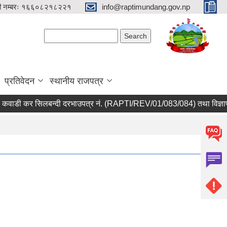
री नम्बरः १६६०८२१८२२१
info@raptimundang.gov.np
Search form
Search
प्रतिवेदन
स्थानीय राजपत्र
ाडी कर सिलबन्दी दरभाउपत्र नं. (RAPTI/REV/01/083/084) तथा विज्ञापन क