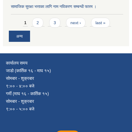
सामाजिक सुरक्षा भत्ताका लागि नाम नविकरण सम्बन्धी फारम ।
Pages
1
2
3
next ›
last »
अन्य
कार्यालय समय
जाडो (कार्तिक १६ - माघ १५)
सोमबार - शुक्रबार
९:०० - ४:०० बजे
गर्मी (माघ १६ - कार्तिक १५)
सोमबार - शुक्रबार
९:०० - ५:०० बजे