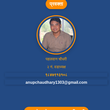
प्रवक्ता
पहलवान चौधरी
२ नं. वडाध्यक्ष
९८४७९१३१०८
anupchaudhary1303@gmail.com