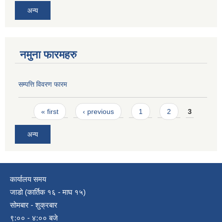
अन्य
नमुना फारमहरु
सम्पत्ति विवरण फारम
Pages
« first
‹ previous
1
2
3
अन्य
कार्यालय समय
जाडो (कार्तिक १६ - माघ १५)
सोमबार - शुक्रबार
९:०० - ४:०० बजे