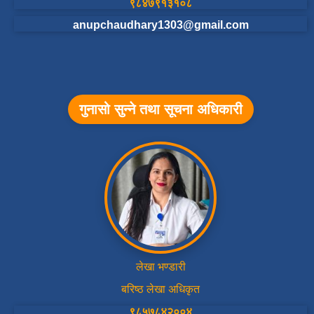
९८४७९१३१०८
anupchaudhary1303@gmail.com
गुनासो सुन्ने तथा सूचना अधिकारी
लेखा भण्डारी
बरिष्ठ लेखा अधिकृत
९८५७८४२००४