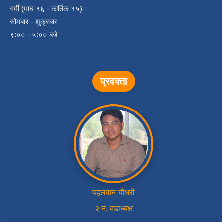
गर्मी (माघ १६ - कार्तिक १५)
सोमबार - शुक्रबार
९:०० - ५:०० बजे
प्रवक्ता
पहलवान चौधरी
२ नं. वडाध्यक्ष