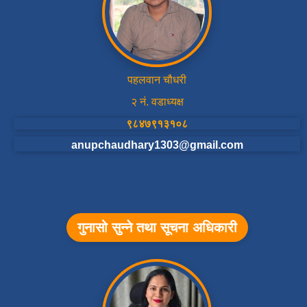
पहलवान चौधरी
२ नं. वडाध्यक्ष
९८४७९१३१०८
anupchaudhary1303@gmail.com
गुनासो सुन्ने तथा सूचना अधिकारी