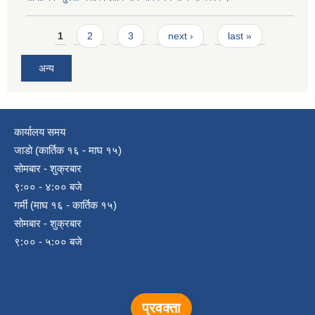
Pages
1
2
3
next ›
last »
अन्य
कार्यालय समय
जाडो (कार्तिक १६ - माघ १५)
सोमबार - शुक्रबार
९:०० - ४:०० बजे
गर्मी (माघ १६ - कार्तिक १५)
सोमबार - शुक्रबार
९:०० - ५:०० बजे
प्रवक्ता