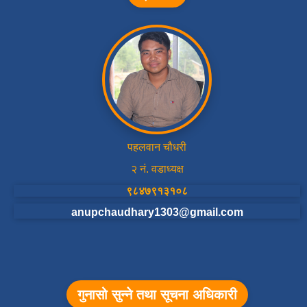
पहलवान चौधरी
२ नं. वडाध्यक्ष
९८४७९१३१०८
anupchaudhary1303@gmail.com
गुनासो सुन्ने तथा सूचना अधिकारी