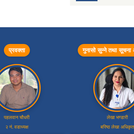
प्रवक्ता
गुनासो सुन्ने तथा सूचन
पहलवान चौधरी
लेखा भण्डारी
२ नं. वडाध्यक्ष
बरिष्ठ लेखा अधिकृत