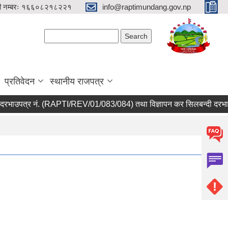
री नम्बरः १६६०८२१८२२१
info@raptimundang.gov.np
Search form
Search
प्रतिवेदन
स्थानीय राजपत्र
ाउपत्र नं. (RAPTI/REV/01/083/084) तथा विज्ञापन कर सिलबन्दी दरभाउपत्