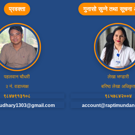
प्रवक्ता
गुनासो सुन्ने तथा सूचन
पहलवान चौधरी
लेखा भण्डारी
२ नं. वडाध्यक्ष
बरिष्ठ लेखा अधिकृत
९८४७९१३१०८
९८५७८४२००४
udhary1303@gmail.com
account@raptimundan