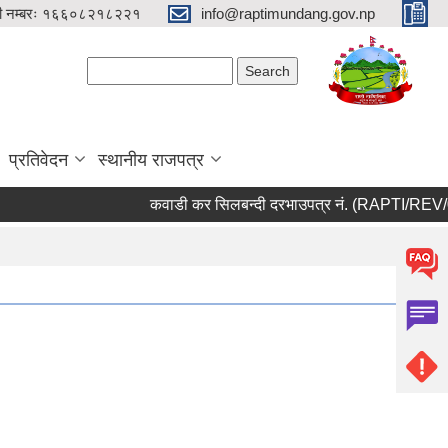
री नम्बरः १६६०८२१८२२१
info@raptimundang.gov.np
Search form
Search
प्रतिवेदन
स्थानीय राजपत्र
कवाडी कर सिलबन्दी दरभाउपत्र नं. (RAPTI/REV/01/08