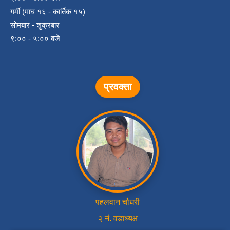
गर्मी (माघ १६ - कार्तिक १५)
सोमबार - शुक्रबार
९:०० - ५:०० बजे
प्रवक्ता
पहलवान चौधरी
२ नं. वडाध्यक्ष