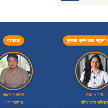
प्रवक्ता
गुनासो सुन्ने तथा सूचन
पहलवान चौधरी
लेखा भण्डारी
२ नं. वडाध्यक्ष
बरिष्ठ लेखा अधिकृत