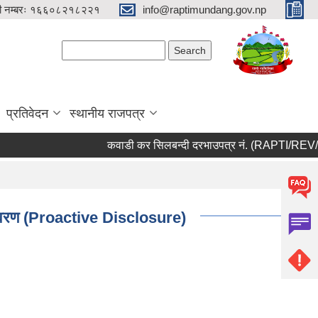
री नम्बरः १६६०८२१८२२१
info@raptimundang.gov.np
Search form
Search
प्रतिवेदन
स्थानीय राजपत्र
कवाडी कर सिलबन्दी दरभाउपत्र नं. (RAPTI/REV/01/0
 विवरण (Proactive Disclosure)