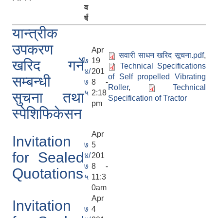
व
र्ष
यान्त्रीक
उपकरण
Apr
सवारी साधन खरिद सूचना.pdf
,
७
19
खरिद गर्ने
Technical Specifications
४/
201
of Self propelled Vibrating
सम्बन्धी
७
8 -
Roller
,
Technical
५
2:18
सुचना तथा
Specification of Tractor
pm
स्पेशिफिकेसन
लुम्बिनी प्रदेश स्थानीय निजामती सेवा नियमावली, २०८१ भित्र रहेका विभिन्न अनुसूचीको word file .
Apr
Invitation
७
5
for Sealed
४/
201
लुम्बिनी प्रदेशका स्थानीय सरकार र प्रदेश सरकार सम्बन्धि सूचनामुलक पोर्टल
७
8 -
Quotations
५
11:3
0am
Apr
Invitation
७
4