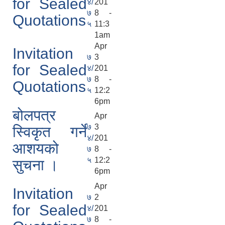
for Sealed
४/
201
७
8 -
Quotations
५
11:3
1am
Apr
Invitation
७
3
for Sealed
४/
201
७
8 -
Quotations
५
12:2
6pm
बोलपत्र
Apr
७
3
स्विकृत गर्ने
४/
201
आशयको
७
8 -
५
12:2
सुचना ।
6pm
Apr
Invitation
७
2
for Sealed
४/
201
७
8 -