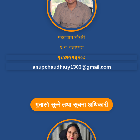
पहलवान चौधरी
२ नं. वडाध्यक्ष
९८४७९१३१०८
anupchaudhary1303@gmail.com
गुनासो सुन्ने तथा सूचना अधिकारी