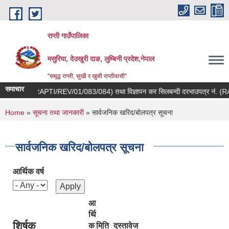
Skip to main content
राप्ती गाउँपालिका
मसुरिया, देउखुरी दाङ, लुम्बिनी प्रदेश,नेपाल
"समृद्ध राप्ती, सुखी र खुसी राप्तीवासी"
समाचार
उपत्र नं. (RAPTI/REV/01/083/084) तथा विज्ञापन कर सिलबन्दी दरभाउपत्र नं. (RAP
You are here
Home
»
सूचना तथा जानकारी
» सार्वजनिक खरिद/बोलपत्र सूचना
सार्वजनिक खरिद/बोलपत्र सूचना
आर्थिक वर्ष
आ
र्थि
शिर्षक
क
मिति
दस्तावेज