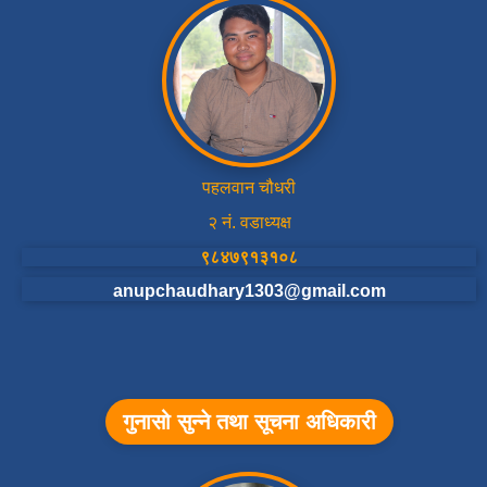
पहलवान चौधरी
२ नं. वडाध्यक्ष
९८४७९१३१०८
anupchaudhary1303@gmail.com
गुनासो सुन्ने तथा सूचना अधिकारी