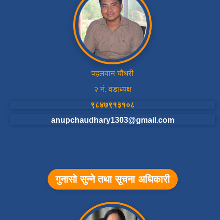
पहलवान चौधरी
२ नं. वडाध्यक्ष
९८४७९१३१०८
anupchaudhary1303@gmail.com
गुनासो सुन्ने तथा सूचना अधिकारी