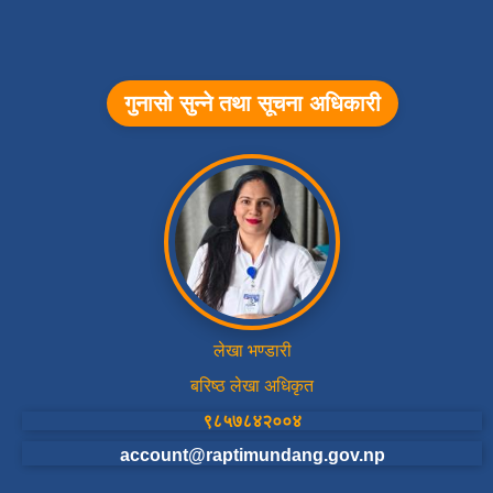
गुनासो सुन्ने तथा सूचना अधिकारी
लेखा भण्डारी
बरिष्ठ लेखा अधिकृत
९८५७८४२००४
account@raptimundang.gov.np