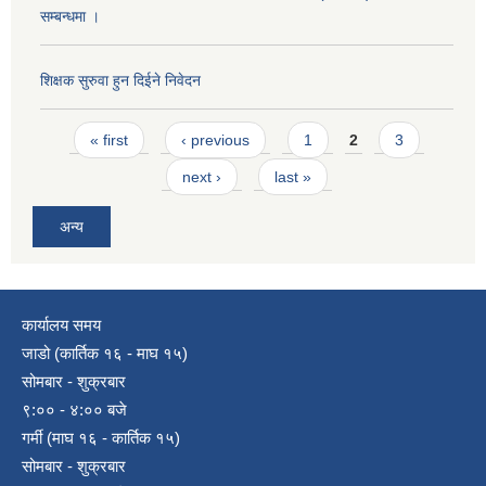
सम्बन्धमा ।
शिक्षक सुरुवा हुन दिईने निवेदन
Pages
« first
‹ previous
1
2
3
next ›
last »
अन्य
कार्यालय समय
जाडो (कार्तिक १६ - माघ १५)
सोमबार - शुक्रबार
९:०० - ४:०० बजे
गर्मी (माघ १६ - कार्तिक १५)
सोमबार - शुक्रबार