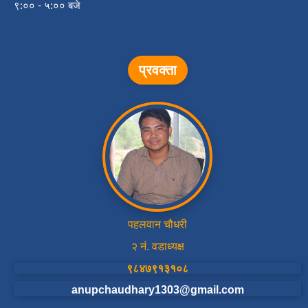
९:०० - ५:०० बजे
प्रवक्ता
पहलवान चौधरी
२ नं. वडाध्यक्ष
९८४७९१३१०८
anupchaudhary1303@gmail.com