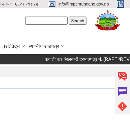
री नम्बरः १६६०८२१८२२१
info@raptimundang.gov.np
Search form
Search
प्रतिवेदन
स्थानीय राजपत्र
कवाडी कर सिलबन्दी दरभाउपत्र नं. (RAPTI/REV/01/0