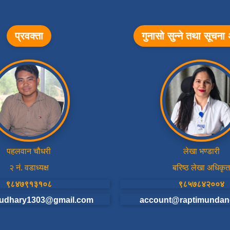
प्रवक्ता
गुनासो सुन्ने तथा सूचन
पहलवान चौधरी
लेखा भण्डारी
२ नं. वडाध्यक्ष
बरिष्ठ लेखा अधिकृत
९८४७९१३१०८
९८५७८४२००४
udhary1303@gmail.com
account@raptimundan